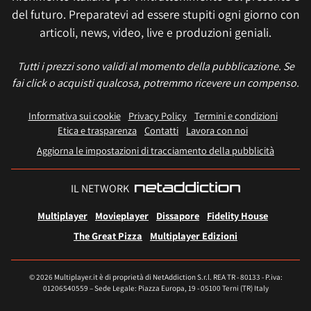
del futuro. Preparatevi ad essere stupiti ogni giorno con
articoli, news, video, live e produzioni geniali.
Tutti i prezzi sono validi al momento della pubblicazione. Se
fai click o acquisti qualcosa, potremmo ricevere un compenso.
Informativa sui cookie
Privacy Policy
Termini e condizioni
Etica e trasparenza
Contatti
Lavora con noi
Aggiorna le impostazioni di tracciamento della pubblicità
IL NETWORK
Multiplayer
Movieplayer
Dissapore
Fidelity House
The Great Pizza
Multiplayer Edizioni
© 2026 Multiplayer.it è di proprietà di NetAddiction S.r.l. REA TR - 80133 - P.iva:
01206540559 – Sede Legale: Piazza Europa, 19 - 05100 Terni (TR) Italy