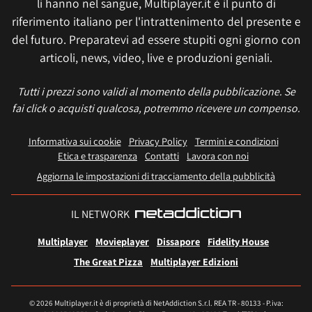
li hanno nel sangue, Multiplayer.it è il punto di
riferimento italiano per l'intrattenimento del presente e
del futuro. Preparatevi ad essere stupiti ogni giorno con
articoli, news, video, live e produzioni geniali.
Tutti i prezzi sono validi al momento della pubblicazione. Se
fai click o acquisti qualcosa, potremmo ricevere un compenso.
Informativa sui cookie
Privacy Policy
Termini e condizioni
Etica e trasparenza
Contatti
Lavora con noi
Aggiorna le impostazioni di tracciamento della pubblicità
IL NETWORK
Multiplayer
Movieplayer
Dissapore
Fidelity House
The Great Pizza
Multiplayer Edizioni
© 2026 Multiplayer.it è di proprietà di NetAddiction S.r.l. REA TR - 80133 - P.iva: