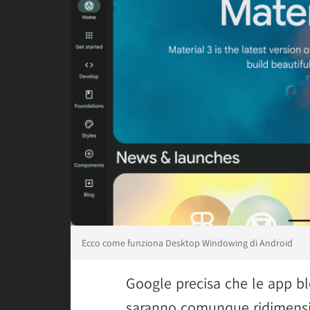
Ecco come funziona Desktop Windowing di Android
Google precisa che le app bl
saranno comunque ridimensi