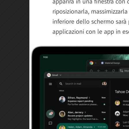
apparirà in una finestra con 
riposizionarla, massimizzarla 
inferiore dello schermo sarà
applicazioni con le app in e