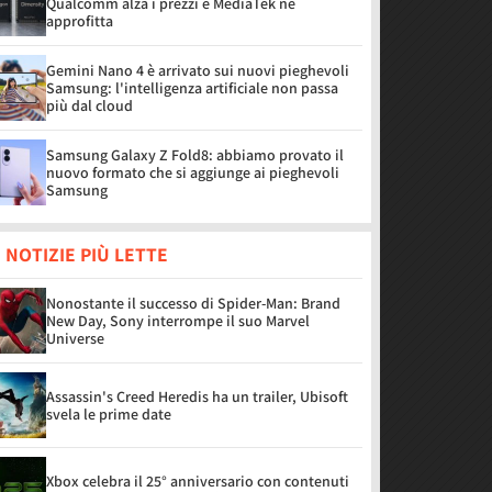
Qualcomm alza i prezzi e MediaTek ne
approfitta
Gemini Nano 4 è arrivato sui nuovi pieghevoli
Samsung: l'intelligenza artificiale non passa
più dal cloud
Samsung Galaxy Z Fold8: abbiamo provato il
nuovo formato che si aggiunge ai pieghevoli
Samsung
 NOTIZIE PIÙ LETTE
Nonostante il successo di Spider-Man: Brand
New Day, Sony interrompe il suo Marvel
Universe
Assassin's Creed Heredis ha un trailer, Ubisoft
svela le prime date
Xbox celebra il 25° anniversario con contenuti