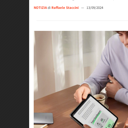
NOTIZIA
di
Raffaele Staccini
—
13/09/2024