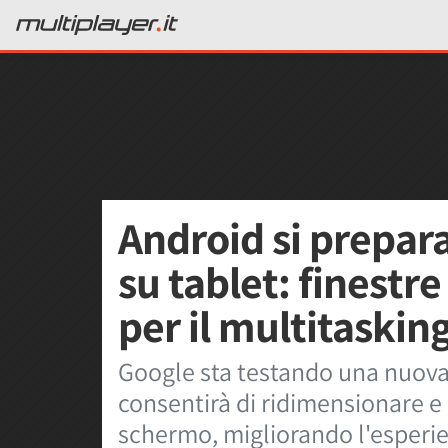
Android si prepara
su tablet: finestr
per il multitaskin
Google sta testando una nuova 
consentirà di ridimensionare e
schermo, migliorando l'esperie