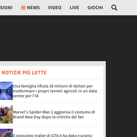
SIONI
NEWS
VIDEO
LIVE
GIOCHI
 NOTIZIE PIÙ LETTE
Una famiglia rifiuta 26 milioni di dollari per
trasformare i propri terreni agricoli in un data
center per l'IA
Marvel's Spider-Man 2 aggiorna il costume di
Brand New Day dopo le critiche dei fan
Il prossimo trailer di GTA 6 ha data e orario: