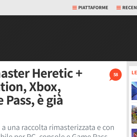
PIATTAFORME
RECEN
aster Heretic +
LE
58
tion, Xbox,
 Pass, è già
 a una raccolta rimasterizzata e con
ibile per PC, console e Game Pass.