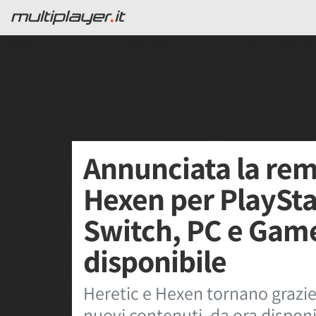
Annunciata la rem
Hexen per PlaySta
Switch, PC e Game
disponibile
Heretic e Hexen tornano grazie
nuovi contenuti, da ora dispon