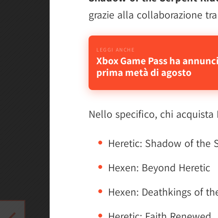
grazie alla collaborazione tr
Xbox Game Pass ha annuncia
prima metà di agosto
Nello specifico, chi acquista
Heretic: Shadow of the 
Hexen: Beyond Heretic
Hexen: Deathkings of th
Heretic: Faith Renewed