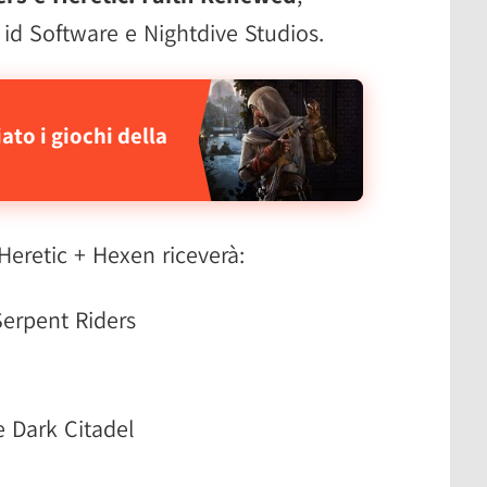
a id Software e Nightdive Studios.
to i giochi della
 Heretic + Hexen riceverà:
Serpent Riders
e Dark Citadel