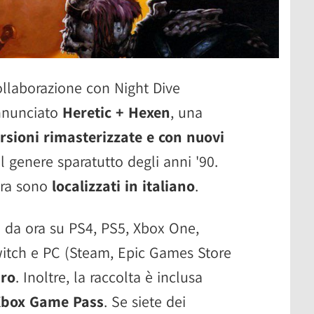
ollaborazione con Night Dive
annunciato
Heretic + Hexen
, una
rsioni rimasterizzate e con nuovi
l genere sparatutto degli anni '90.
ora sono
localizzati in italiano
.
e da ora su PS4, PS5, Xbox One,
witch e PC (Steam, Epic Games Store
uro
. Inoltre, la raccolta è inclusa
Xbox Game Pass
. Se siete dei