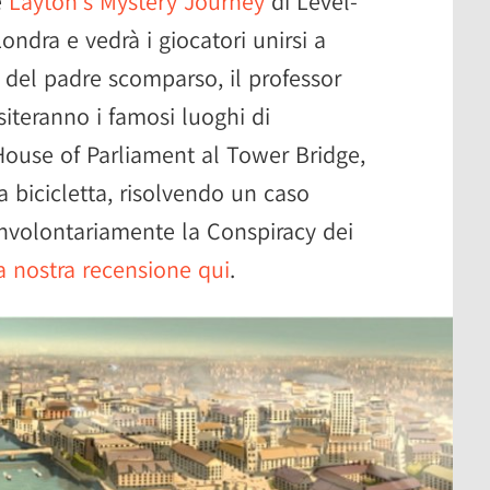
e
Layton's Mystery Journey
di Level-
ondra e vedrà i giocatori unirsi a
a del padre scomparso, il professor
siteranno i famosi luoghi di
 House of Parliament al Tower Bridge,
 bicicletta, risolvendo un caso
 involontariamente la Conspiracy dei
a nostra recensione qui
.