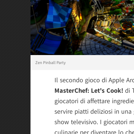
Zen Pinball Party
Il secondo gioco di Apple Arc
MasterChef: Let's Cook!
di 
giocatori di affettare ingredi
servire piatti deliziosi in un
show televisivo. I giocatori 
culinarie per diventare lo c