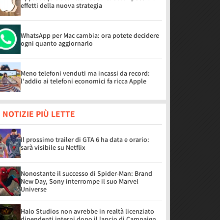
effetti della nuova strategia
WhatsApp per Mac cambia: ora potete decidere
ogni quanto aggiornarlo
Meno telefoni venduti ma incassi da record:
l'addio ai telefoni economici fa ricca Apple
 NOTIZIE PIÙ LETTE
Il prossimo trailer di GTA 6 ha data e orario:
sarà visibile su Netflix
Nonostante il successo di Spider-Man: Brand
New Day, Sony interrompe il suo Marvel
Universe
Halo Studios non avrebbe in realtà licenziato
dipendenti interni dopo il lancio di Campaign