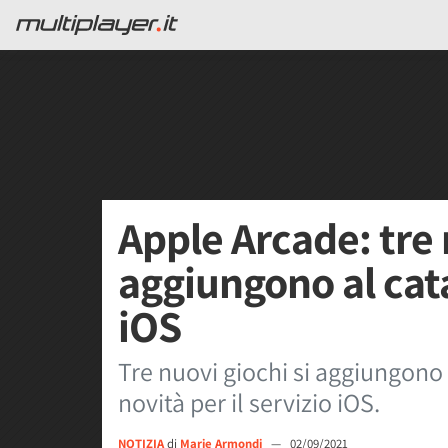
Apple Arcade: tre 
aggiungono al cata
iOS
Tre nuovi giochi si aggiungono 
novità per il servizio iOS.
NOTIZIA
di
Marie Armondi
—
02/09/2021