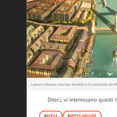
Layton's Mystery Journey: Katrielle e il Complotto dei Mi
Diteci, vi interessano questi
#
APPLE
#
APPLE ARCADE