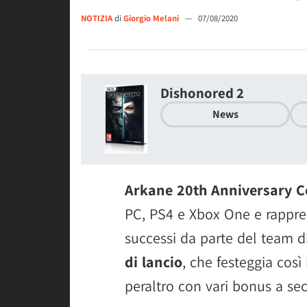
NOTIZIA
di
Giorgio Melani
—
07/08/2020
Dishonored 2
News
Arkane 20th Anniversary Co
PC, PS4 e Xbox One e rappres
successi da parte del team di
di lancio
, che festeggia così
peraltro con vari bonus a sec