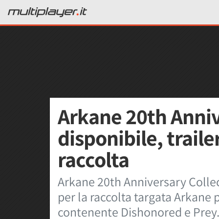
Arkane 20th Anniv
disponibile, trailer
raccolta
Arkane 20th Anniversary Collect
per la raccolta targata Arkane 
contenente Dishonored e Prey