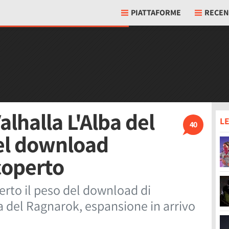
PIATTAFORME
RECEN
alhalla L'Alba del
LE
40
el download
coperto
rto il peso del download di
a del Ragnarok, espansione in arrivo