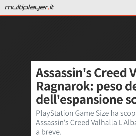
Assassin's Creed V
Ragnarok: peso d
dell'espansione s
PlayStation Game Size ha scope
Assassin's Creed Valhalla L'Alb
a breve.