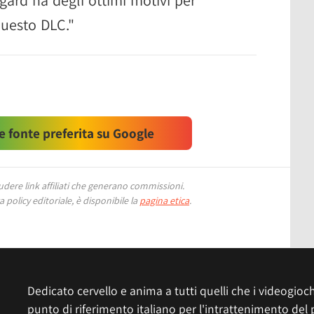
gard ha degli ottimi motivi per
questo DLC."
 fonte preferita su Google
ere link affiliati che generano commissioni.
 policy editoriale, è disponibile la
pagina etica
.
Dedicato cervello e anima a tutti quelli che i videogiochi
punto di riferimento italiano per l'intrattenimento del 