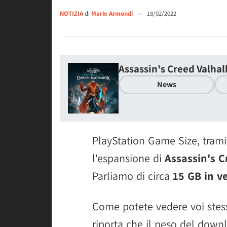
NOTIZIA
di
Marie Armondi
—
18/02/2022
Assassin's Creed Valhal
News
PlayStation Game Size, trami
l'espansione di
Assassin's C
Parliamo di circa
15 GB in v
Come potete vedere voi stess
riporta che il peso del down