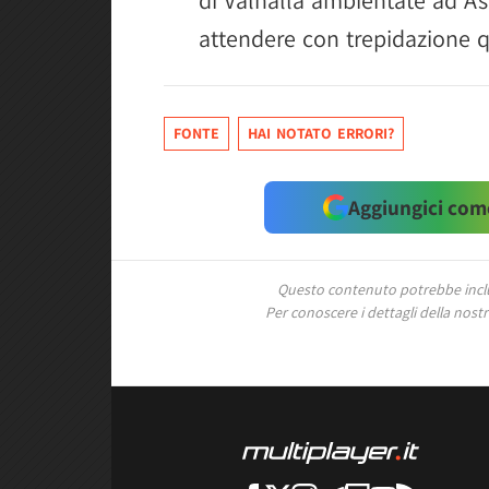
di Valhalla ambientate ad As
attendere con trepidazione 
FONTE
HAI NOTATO ERRORI?
Aggiungici come
Questo contenuto potrebbe includ
Per conoscere i dettagli della nostra