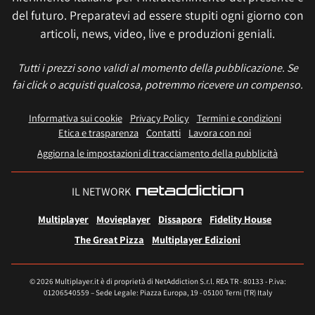
del futuro. Preparatevi ad essere stupiti ogni giorno con
articoli, news, video, live e produzioni geniali.
Tutti i prezzi sono validi al momento della pubblicazione. Se
fai click o acquisti qualcosa, potremmo ricevere un compenso.
Informativa sui cookie
Privacy Policy
Termini e condizioni
Etica e trasparenza
Contatti
Lavora con noi
Aggiorna le impostazioni di tracciamento della pubblicità
IL NETWORK
Multiplayer
Movieplayer
Dissapore
Fidelity House
The Great Pizza
Multiplayer Edizioni
© 2026 Multiplayer.it è di proprietà di NetAddiction S.r.l. REA TR - 80133 - P.iva:
01206540559 – Sede Legale: Piazza Europa, 19 - 05100 Terni (TR) Italy