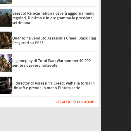
Beast of Reincarnation riceverà aggiornamenti
regolari, il primo è in programma la prossima
settimana
Quanto ha venduto Assassin's Creed: Black Flag
Resynced su PS5?
Il gameplay di Total War: Warhammer 40.000
sembra davvero notevole
Il director di Assassin's Creed: Valhalla torna in
Ubisoft e prende in mano l'intera serie
LEGGI TUTTE LE NOTIZIE