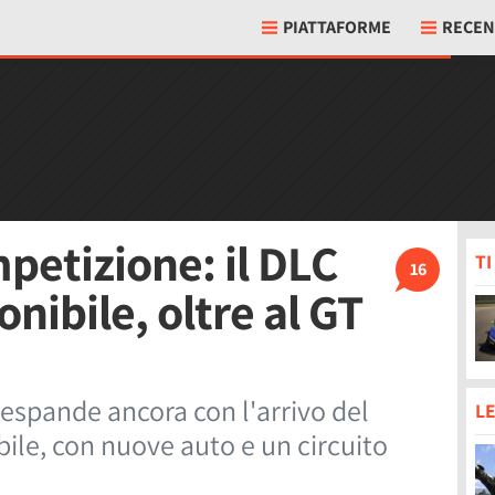
PIATTAFORME
RECEN
petizione: il DLC
T
16
nibile, oltre al GT
espande ancora con l'arrivo del
LE
le, con nuove auto e un circuito