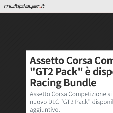
Assetto Corsa Com
"GT2 Pack" è dispo
Racing Bundle
Assetto Corsa Competizione si 
nuovo DLC "GT2 Pack" disponibi
aggiuntivo.