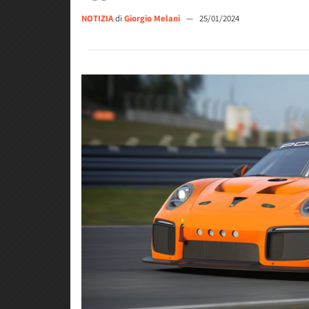
NOTIZIA
di
Giorgio Melani
—
25/01/2024