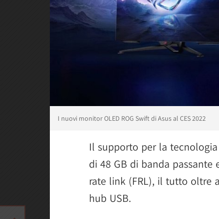
I nuovi monitor OLED ROG Swift di Asus al CES 2022
Il supporto per la tecnologi
di 48 GB di banda passante e 
rate link (FRL), il tutto oltre
hub USB.