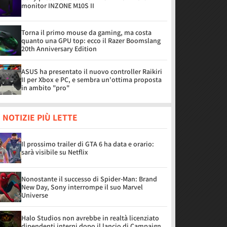
monitor INZONE M10S II
Torna il primo mouse da gaming, ma costa
quanto una GPU top: ecco il Razer Boomslang
20th Anniversary Edition
ASUS ha presentato il nuovo controller Raikiri
II per Xbox e PC, e sembra un'ottima proposta
in ambito "pro"
 NOTIZIE PIÙ LETTE
Il prossimo trailer di GTA 6 ha data e orario:
sarà visibile su Netflix
Nonostante il successo di Spider-Man: Brand
New Day, Sony interrompe il suo Marvel
Universe
Halo Studios non avrebbe in realtà licenziato
dipendenti interni dopo il lancio di Campaign