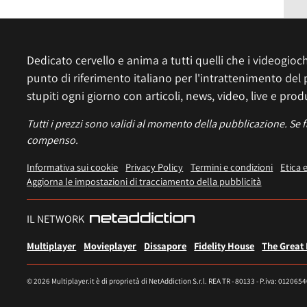
Dedicato cervello e anima a tutti quelli che i videogiochi
punto di riferimento italiano per l'intrattenimento del 
stupiti ogni giorno con articoli, news, video, live e prod
Tutti i prezzi sono validi al momento della pubblicazione. Se 
compenso.
Informativa sui cookie
Privacy Policy
Termini e condizioni
Etica 
Aggiorna le impostazioni di tracciamento della pubblicità
IL NETWORK
Multiplayer
Movieplayer
Dissapore
Fidelity House
The Great
© 2026 Multiplayer.it è di proprietà di NetAddiction S.r.l. REA TR - 80133 - P.iva: 012065