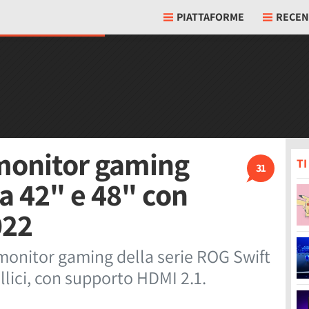
PIATTAFORME
RECEN
 monitor gaming
T
31
a 42" e 48" con
022
monitor gaming della serie ROG Swift
llici, con supporto HDMI 2.1.