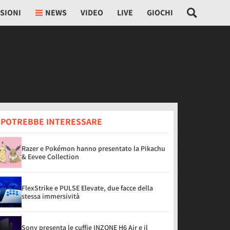
SIONI
NEWS
VIDEO
LIVE
GIOCHI
I POTREBBE INTERESSARE
Razer e Pokémon hanno presentato la Pikachu
& Eevee Collection
FlexStrike e PULSE Elevate, due facce della
stessa immersività
Sony presenta le cuffie INZONE H6 Air e il