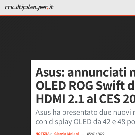
Asus: annunciati
OLED ROG Swift d
HDMI 2.1 al CES 2
Asus ha presentato due nuovi 
con display OLED da 42 e 48 po
NOTIZIA
di
Giorgio Melani
—
05/01/2022