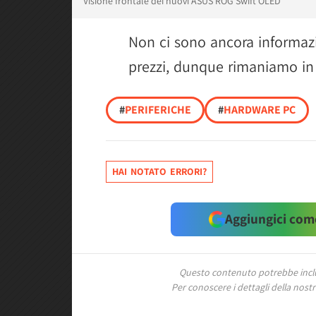
Visione frontale dei nuovi ASUS ROG Swift OLED
Non ci sono ancora informazi
prezzi, dunque rimaniamo in 
#
PERIFERICHE
#
HARDWARE PC
HAI NOTATO ERRORI?
Aggiungici come
Questo contenuto potrebbe includ
Per conoscere i dettagli della nostra