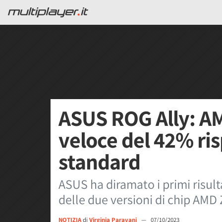
ASUS ROG Ally: A
veloce del 42% ris
standard
ASUS ha diramato i primi risultat
delle due versioni di chip AMD 
NOTIZIA
di
Virginia Paravani
—
07/10/2023