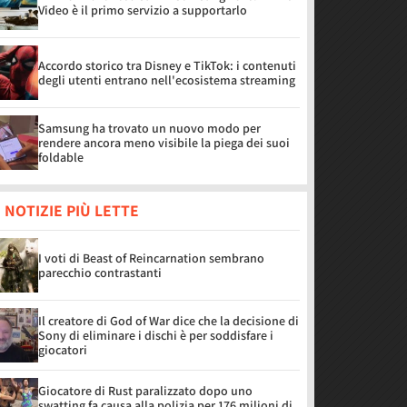
Video è il primo servizio a supportarlo
Accordo storico tra Disney e TikTok: i contenuti
degli utenti entrano nell'ecosistema streaming
Samsung ha trovato un nuovo modo per
rendere ancora meno visibile la piega dei suoi
foldable
 NOTIZIE PIÙ LETTE
I voti di Beast of Reincarnation sembrano
parecchio contrastanti
Il creatore di God of War dice che la decisione di
Sony di eliminare i dischi è per soddisfare i
giocatori
Giocatore di Rust paralizzato dopo uno
swatting fa causa alla polizia per 176 milioni di