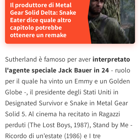
Il produttore di Metal
Gear Solid Delta: Snake
Eater dice quale altro
capitolo potrebbe
ottenere un remake
Sutherland è famoso per aver
interpretato
l'agente speciale Jack Bauer in 24
- ruolo
per il quale ha vinto un Emmy e un Golden
Globe -, il presidente degli Stati Uniti in
Designated Survivor e Snake in Metal Gear
Solid 5. Al cinema ha recitato in Ragazzi
perduti (The Lost Boys, 1987), Stand by Me -
Ricordo di un'estate (1986) e I tre