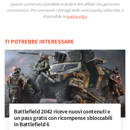
Questo contenuto potrebbe includere link affiliati che generano
commissioni.
Per conoscere i dettagli della nostra policy editoriale, è
disponibile la
pagina etica
.
TI POTREBBE INTERESSARE
Battlefield 2042 riceve nuovi contenuti e 
un pass gratis con ricompense sbloccabili 
in Battlefield 6