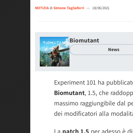
NOTIZIA
di
Simone Tagliaferri
—
18/06/2021
Biomutant
News
Experiment 101 ha pubblica
Biomutant
, 1.5, che raddopp
massimo raggiungibile dal p
dei modificatori alla modal
La
patch 1.5
per adesso è di