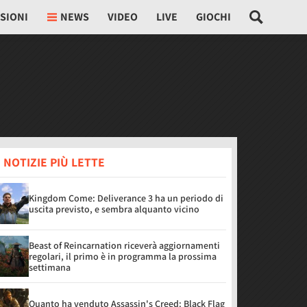
SIONI
NEWS
VIDEO
LIVE
GIOCHI
 NOTIZIE PIÙ LETTE
Kingdom Come: Deliverance 3 ha un periodo di
uscita previsto, e sembra alquanto vicino
Beast of Reincarnation riceverà aggiornamenti
regolari, il primo è in programma la prossima
settimana
Quanto ha venduto Assassin's Creed: Black Flag