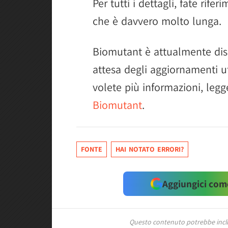
Per tutti i dettagli, fate rife
che è davvero molto lunga.
Biomutant è attualmente dis
attesa degli aggiornamenti uf
volete più informazioni, legg
Biomutant
.
FONTE
HAI NOTATO ERRORI?
Aggiungici come
Questo contenuto potrebbe includ