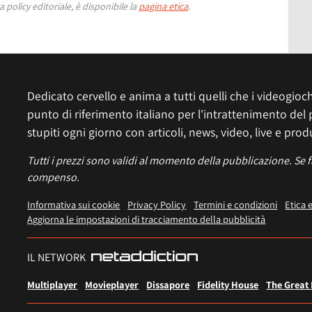
 policy editoriale, è disponibile la
pagina etica
.
Dedicato cervello e anima a tutti quelli che i videogiochi
punto di riferimento italiano per l'intrattenimento del 
stupiti ogni giorno con articoli, news, video, live e prod
Tutti i prezzi sono validi al momento della pubblicazione. Se 
compenso.
Informativa sui cookie
Privacy Policy
Termini e condizioni
Etica 
Aggiorna le impostazioni di tracciamento della pubblicità
IL NETWORK
Multiplayer
Movieplayer
Dissapore
Fidelity House
The Great