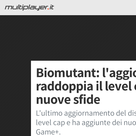
Biomutant: l'agg
raddoppia il level
nuove sfide
L'ultimo aggiornamento del di
level cap e ha aggiunte dei nu
Game+.