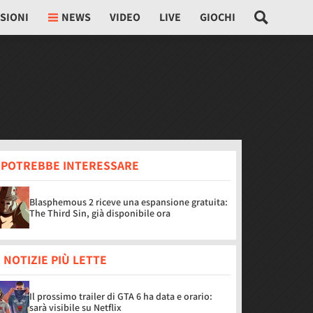
SIONI
NEWS
VIDEO
LIVE
GIOCHI
I POTREBBE INTERESSARE
Blasphemous 2 riceve una espansione gratuita:
The Third Sin, già disponibile ora
 NOTIZIE PIÙ LETTE
Il prossimo trailer di GTA 6 ha data e orario:
sarà visibile su Netflix