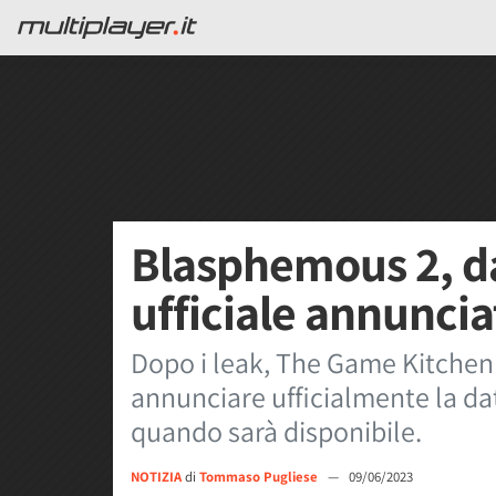
Blasphemous 2, da
ufficiale annuncia
Dopo i leak, The Game Kitchen 
annunciare ufficialmente la da
quando sarà disponibile.
NOTIZIA
di
Tommaso Pugliese
—
09/06/2023