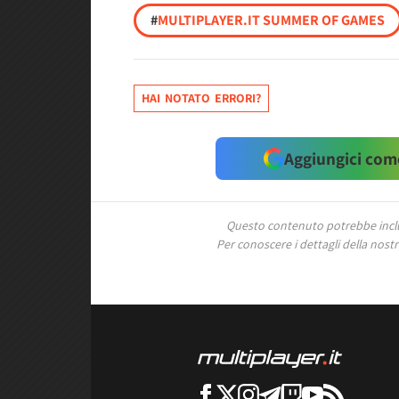
#
MULTIPLAYER.IT SUMMER OF GAMES
HAI NOTATO ERRORI?
Aggiungici come
Questo contenuto potrebbe includ
Per conoscere i dettagli della nostra