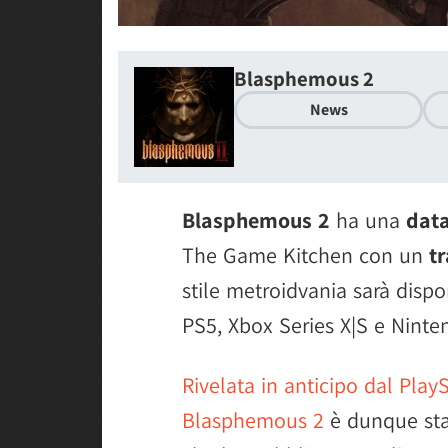
Blasphemous 2
News
Blasphemous 2
ha una
data
The Game Kitchen con un
tr
stile metroidvania sarà dispo
PS5, Xbox Series X|S e Ninte
Rivelata in anticipo dal PlayS
Blasphemous 2
è dunque sta