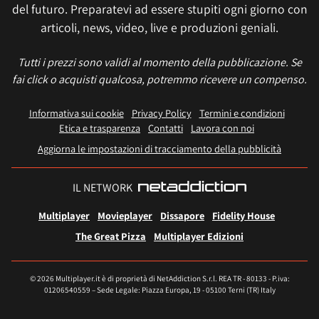
del futuro. Preparatevi ad essere stupiti ogni giorno con
articoli, news, video, live e produzioni geniali.
Tutti i prezzi sono validi al momento della pubblicazione. Se
fai click o acquisti qualcosa, potremmo ricevere un compenso.
Informativa sui cookie
Privacy Policy
Termini e condizioni
Etica e trasparenza
Contatti
Lavora con noi
Aggiorna le impostazioni di tracciamento della pubblicità
IL NETWORK
Multiplayer
Movieplayer
Dissapore
Fidelity House
The Great Pizza
Multiplayer Edizioni
© 2026 Multiplayer.it è di proprietà di NetAddiction S.r.l. REA TR - 80133 - P.iva:
01206540559 – Sede Legale: Piazza Europa, 19 - 05100 Terni (TR) Italy