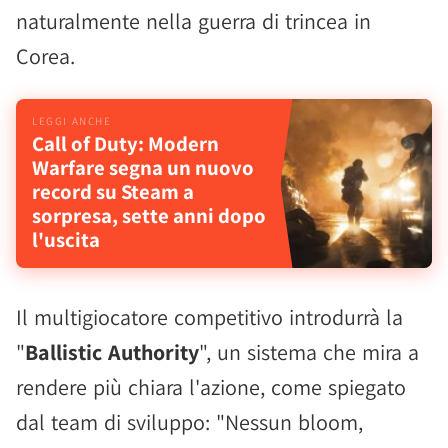
naturalmente nella guerra di trincea in
Corea.
Call of Duty: Modern
Warfare segna un nuovo
record su Steam a
sorpresa, sette anni dopo
l'uscita
Il multigiocatore competitivo introdurrà la
"
Ballistic Authority
", un sistema che mira a
rendere più chiara l'azione, come spiegato
dal team di sviluppo: "Nessun bloom,