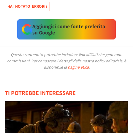
HAI NOTATO ERRORI?
Aggiungici come fonte preferita
su Google
Questo contenuto potrebbe includere link affiliati che generano
commissioni.
Per conoscere i dettagli della nostra policy editoriale, è
disponibile la
pagina etica
.
TI POTREBBE INTERESSARE