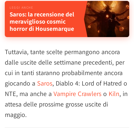
Saros: la recensione del
meraviglioso cosmic
horror di Housemarque
Tuttavia, tante scelte permangono ancora
dalle uscite delle settimane precedenti, per
cui in tanti staranno probabilmente ancora
giocando a
Saros
, Diablo 4: Lord of Hatred o
NTE, ma anche a
Vampire Crawlers
o
Kiln
, in
attesa delle prossime grosse uscite di
maggio.