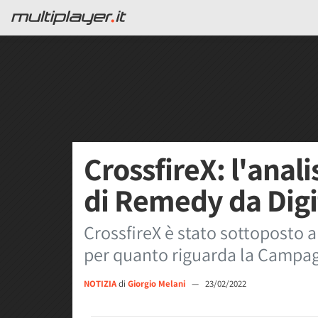
CrossfireX: l'anal
di Remedy da Digi
CrossfireX è stato sottoposto a
per quanto riguarda la Campag
NOTIZIA
di
Giorgio Melani
—
23/02/2022