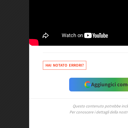
HAI NOTATO ERRORI?
Aggiungici come
Questo contenuto potrebbe includ
Per conoscere i dettagli della nostra