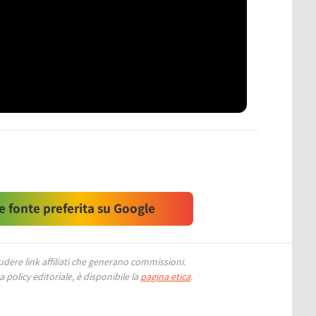
 fonte preferita su Google
ere link affiliati che generano commissioni.
 policy editoriale, è disponibile la
pagina etica
.