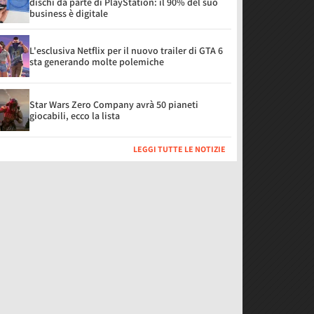
dischi da parte di PlayStation: il 90% del suo
business è digitale
L'esclusiva Netflix per il nuovo trailer di GTA 6
sta generando molte polemiche
Star Wars Zero Company avrà 50 pianeti
giocabili, ecco la lista
LEGGI TUTTE LE NOTIZIE