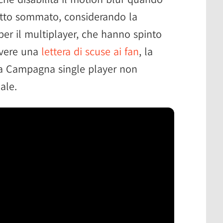
Tutto sommato, considerando la
per il multiplayer, che hanno spinto
rivere una
lettera di scuse ai fan
, la
lla Campagna single player non
ale.