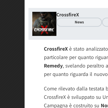
CrossfireX
News
CrossfireX
è stato analizzat
particolare per quanto rigua
Remedy
, svelando peraltro a
per quanto riguarda il nuovo
Come rilevato dalla testata b
CrossfireX è sviluppato su Un
Campagna è costruito su
Nor