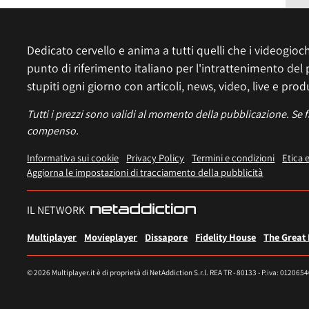
Dedicato cervello e anima a tutti quelli che i videogiochi
punto di riferimento italiano per l'intrattenimento del 
stupiti ogni giorno con articoli, news, video, live e prod
Tutti i prezzi sono validi al momento della pubblicazione. Se 
compenso.
Informativa sui cookie
Privacy Policy
Termini e condizioni
Etica 
Aggiorna le impostazioni di tracciamento della pubblicità
IL NETWORK
Multiplayer
Movieplayer
Dissapore
Fidelity House
The Great
© 2026 Multiplayer.it è di proprietà di NetAddiction S.r.l. REA TR - 80133 - P.iva: 012065