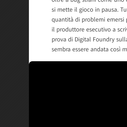
si mette il gioco in pausa. 
quantità di problemi emersi 
il produttore esecutivo a sc
prova di Digital Foundry su
sembra essere andata così m