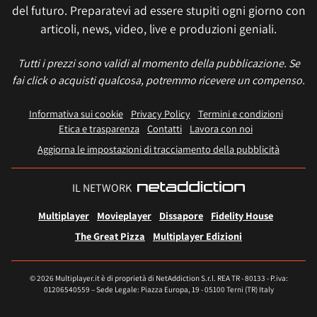
del futuro. Preparatevi ad essere stupiti ogni giorno con
articoli, news, video, live e produzioni geniali.
Tutti i prezzi sono validi al momento della pubblicazione. Se
fai click o acquisti qualcosa, potremmo ricevere un compenso.
Informativa sui cookie
Privacy Policy
Termini e condizioni
Etica e trasparenza
Contatti
Lavora con noi
Aggiorna le impostazioni di tracciamento della pubblicità
IL NETWORK
Multiplayer
Movieplayer
Dissapore
Fidelity House
The Great Pizza
Multiplayer Edizioni
© 2026 Multiplayer.it è di proprietà di NetAddiction S.r.l. REA TR - 80133 - P.iva:
01206540559 – Sede Legale: Piazza Europa, 19 - 05100 Terni (TR) Italy