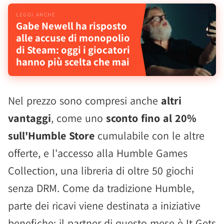
Gabe Newell ha risposto
alle accuse di monopolio
di Steam: oggi i giocatori
hanno più scelta che mai
Nel prezzo sono compresi anche
altri
vantaggi
, come uno
sconto fino al 20%
sull'Humble Store
cumulabile con le altre
offerte, e l'accesso alla Humble Games
Collection, una libreria di oltre 50 giochi
senza DRM. Come da tradizione Humble,
parte dei ricavi viene destinata a iniziative
benefiche: il partner di questo mese è It Gets