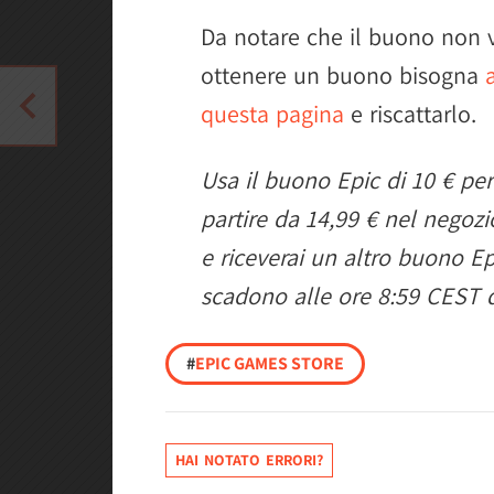
Da notare che il buono non 
ottenere un buono bisogna
questa pagina
e riscattarlo.
Usa il buono Epic di 10 € pe
partire da 14,99 € nel negoz
e riceverai un altro buono Ep
scadono alle ore 8:59 CEST 
#
EPIC GAMES STORE
HAI NOTATO ERRORI?