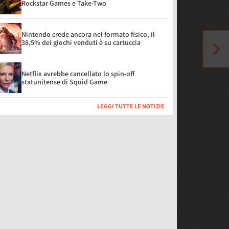
Rockstar Games e Take-Two
Nintendo crede ancora nel formato fisico, il
38,5% dei giochi venduti è su cartuccia
Netflix avrebbe cancellato lo spin-off
statunitense di Squid Game
LEGGI TUTTE LE NOTIZIE