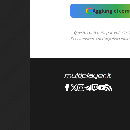
Aggiungici come
Questo contenuto potrebbe includ
Per conoscere i dettagli della nostra