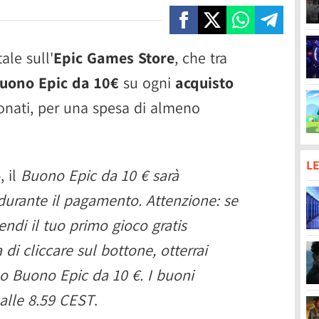
ale sull'
Epic Games Store
, che tra
uono Epic da 10€
su ogni
acquisto
ezionati, per una spesa di almeno
LE
o
, il
Buono Epic da 10 € sarà
urante il pagamento. Attenzione: se
endi il tuo primo gioco gratis
i cliccare sul bottone, otterrai
o Buono Epic da 10 €. I buoni
alle 8.59 CEST
.