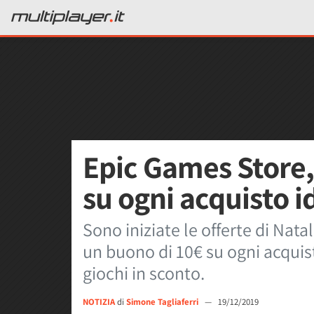
Epic Games Store,
su ogni acquisto 
Sono iniziate le offerte di Nat
un buono di 10€ su ogni acquis
giochi in sconto.
NOTIZIA
di
Simone Tagliaferri
—
19/12/2019