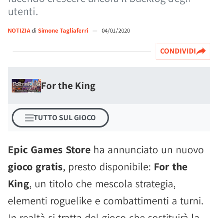
utenti.
NOTIZIA
di
Simone Tagliaferri
—
04/01/2020
CONDIVIDI
For the King
TUTTO SUL GIOCO
Epic Games Store
ha annunciato un nuovo
gioco gratis
, presto disponibile:
For the
King
, un titolo che mescola strategia,
elementi roguelike e combattimenti a turni.
In realtà si tratta del gioco che sostituirà la