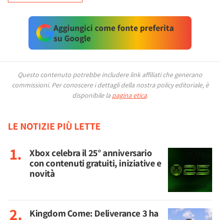
Aggiungici come fonte preferita
su Google
Questo contenuto potrebbe includere link affiliati che generano
commissioni.
Per conoscere i dettagli della nostra policy editoriale, è
disponibile la
pagina etica
.
LE NOTIZIE PIÙ LETTE
Xbox celebra il 25° anniversario
con contenuti gratuiti, iniziative e
novità
Kingdom Come: Deliverance 3 ha