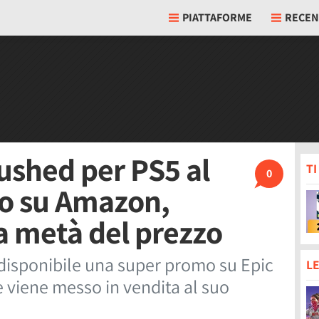
PIATTAFORME
RECEN
ushed per PS5 al
T
0
co su Amazon,
la metà del prezzo
disponibile una super promo su Epic
LE
 viene messo in vendita al suo