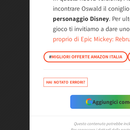
incontrare Oswald il conigli
personaggio Disney
. Per ul
gioco ti invitiamo a dare un
proprio di Epic Mickey: Rebr
#
MIGLIORI OFFERTE AMAZON ITALIA
HAI NOTATO ERRORI?
Aggiungici come
Questo contenuto potrebbe includ
Per conoscere i dettagli della nostra