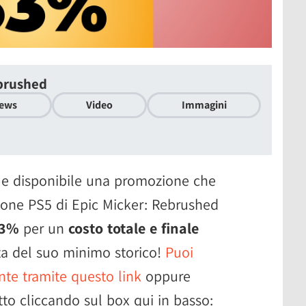
ebrushed
ews
Video
Immagini
 e disponibile una promozione che
sione PS5 di Epic Micker: Rebrushed
53%
per un
costo totale e finale
atta del suo minimo storico!
Puoi
nte tramite questo link
oppure
tto cliccando sul box qui in basso: