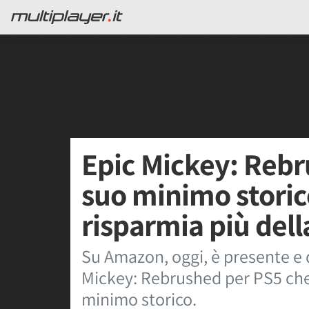
Epic Mickey: Rebr
suo minimo stori
risparmia più del
Su Amazon, oggi, è presente e 
Mickey: Rebrushed per PS5 che
minimo storico.