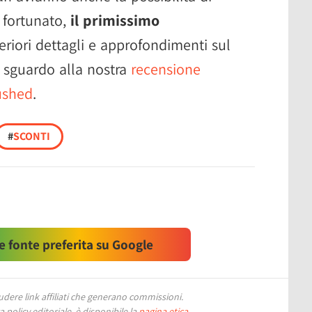
o fortunato,
il primissimo
teriori dettagli e approfondimenti sul
o sguardo alla nostra
recensione
ushed
.
#
SCONTI
 fonte preferita su Google
ere link affiliati che generano commissioni.
 policy editoriale, è disponibile la
pagina etica
.