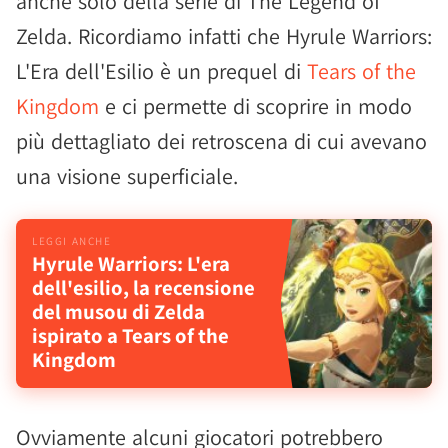
anche solo della serie di The Legend of
Zelda. Ricordiamo infatti che Hyrule Warriors:
L'Era dell'Esilio è un prequel di
Tears of the
Kingdom
e ci permette di scoprire in modo
più dettagliato dei retroscena di cui avevano
una visione superficiale.
Hyrule Warriors: L'era
dell'esilio, la recensione
del musou di Zelda
ispirato a Tears of the
Kingdom
Ovviamente alcuni giocatori potrebbero