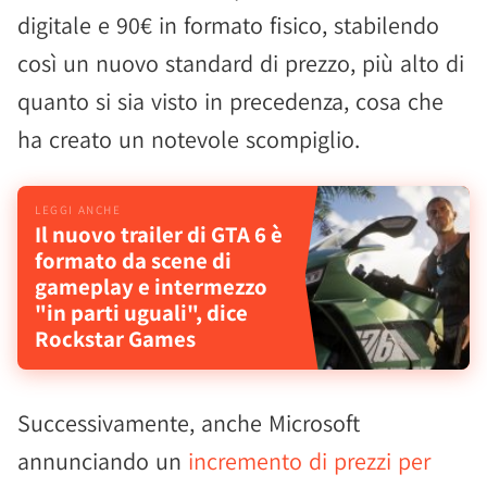
digitale e 90€ in formato fisico, stabilendo
così un nuovo standard di prezzo, più alto di
quanto si sia visto in precedenza, cosa che
ha creato un notevole scompiglio.
Il nuovo trailer di GTA 6 è
formato da scene di
gameplay e intermezzo
"in parti uguali", dice
Rockstar Games
Successivamente, anche Microsoft
annunciando un
incremento di prezzi per