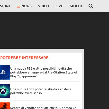
SIONI
NEWS
VIDEO
LIVE
GIOCHI
I POTREBBE INTERESSARE
Una nuova PS5 e altre possibili novità che
potrebbero emergere dal PlayStation State of
Play "giapponese"
Una nuova Xbox potente, ibrida e costosa
potrebbe avere senso
Record di vendite per Battlefield 6, adesso Call