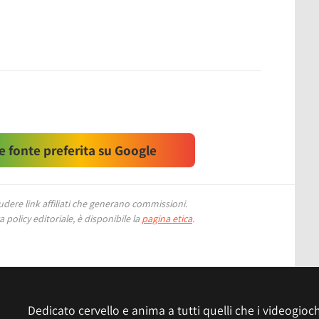
 fonte preferita su Google
ere link affiliati che generano commissioni.
 policy editoriale, è disponibile la
pagina etica
.
Dedicato cervello e anima a tutti quelli che i videogiochi