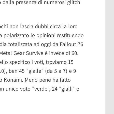
o dalla presenza di numerosi glitch
ochi non lascia dubbi circa la loro
a polarizzato le opinioni restituendo
ia totalizzata ad oggi da Fallout 76
 Metal Gear Survive è invece di 60.
lo specifico i voti, troviamo 15
10), ben 45 "gialle" (da 5 a 7) e 9
itolo Konami. Meno bene ha fatto
n unico voto "verde", 24 "gialli" e