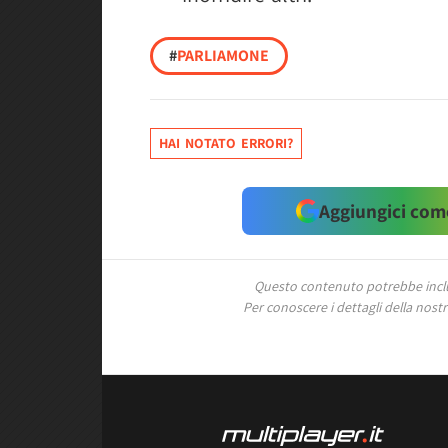
#
PARLIAMONE
HAI NOTATO ERRORI?
Aggiungici come
Questo contenuto potrebbe includ
Per conoscere i dettagli della nostra