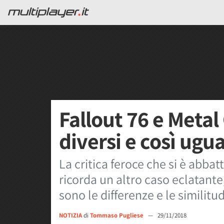
Fallout 76 e Metal
diversi e così ugua
La critica feroce che si è abbatt
ricorda un altro caso eclatante
sono le differenze e le similitud
NOTIZIA
di
Tommaso Pugliese
—
29/11/2018