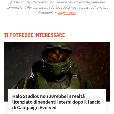
Questo contenuto potrebbe includere link affiliati che generano
commissioni.
Per conoscere i dettagli della nostra policy editoriale, è
disponibile la
pagina etica
.
TI POTREBBE INTERESSARE
Halo Studios non avrebbe in realtà 
licenziato dipendenti interni dopo il lancio 
di Campaign Evolved