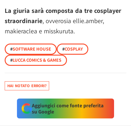
La giuria sarà composta da tre cosplayer
straordinarie
, ovverosia ellie.amber,
makieraclea e misskuruta.
#
SOFTWARE HOUSE
#
COSPLAY
#
LUCCA COMICS & GAMES
HAI NOTATO ERRORI?
Aggiungici come fonte preferita
su Google