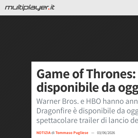
Game of Thrones: 
disponibile da ogg
Warner Bros. e HBO hanno ann
Dragonfire è disponibile da og
spettacolare trailer di lancio de
NOTIZIA
di
Tommaso Pugliese
—
03/06/2026