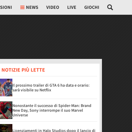
SIONI
NEWS
VIDEO
LIVE
GIOCHI
 NOTIZIE PIÙ LETTE
Il prossimo trailer di GTA 6 ha data e orario:
sarà visibile su Netflix
Nonostante il successo di Spider-Man: Brand
New Day, Sony interrompe il suo Marvel
Universe
Licenziamenti in Halo Studios dopo il lancio di