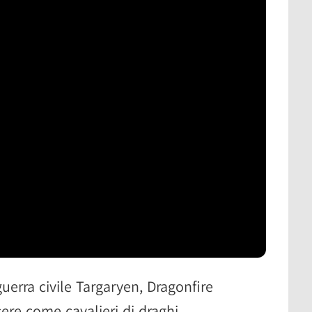
uerra civile Targaryen, Dragonfire
cere come cavalieri di draghi,