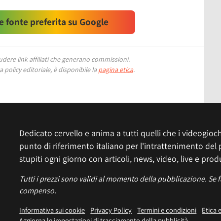
 fonte preferita su Google
ere link affiliati che generano commissioni.
 policy editoriale, è disponibile la
pagina etica
.
Dedicato cervello e anima a tutti quelli che i videogiochi
punto di riferimento italiano per l'intrattenimento del 
stupiti ogni giorno con articoli, news, video, live e prod
Tutti i prezzi sono validi al momento della pubblicazione. Se 
compenso.
Informativa sui cookie
Privacy Policy
Termini e condizioni
Etica 
Aggiorna le impostazioni di tracciamento della pubblicità