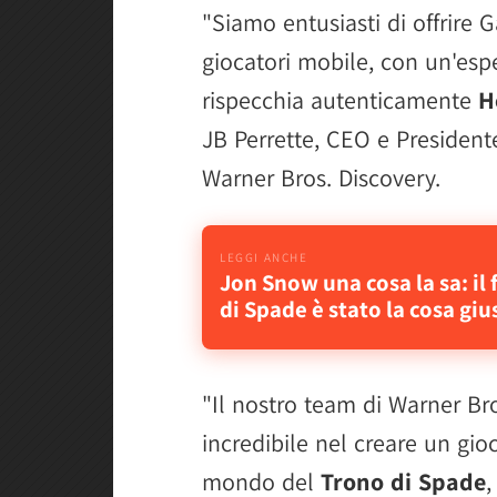
"Siamo entusiasti di offrire 
giocatori mobile, con un'esp
rispecchia autenticamente
H
JB Perrette, CEO e Presiden
Warner Bros. Discovery.
Jon Snow una cosa la sa: il 
di Spade è stato la cosa giu
"Il nostro team di Warner Br
incredibile nel creare un gio
mondo del
Trono di Spade
,