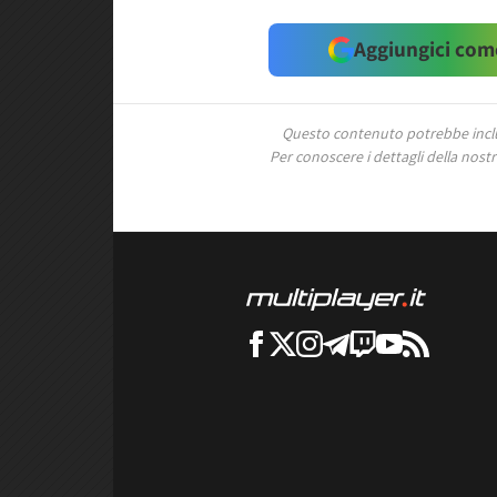
Aggiungici come
Questo contenuto potrebbe includ
Per conoscere i dettagli della nostra