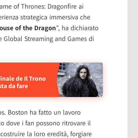
Game of Thrones: Dragonfire ai
erienza strategica immersiva che
ouse of the Dragon
", ha dichiarato
te Global Streaming and Games di
finale de Il Trono
sta da fare
os. Boston ha fatto un lavoro
co dove i fan possono ritrovare il
 costruire la loro eredità, forgiare