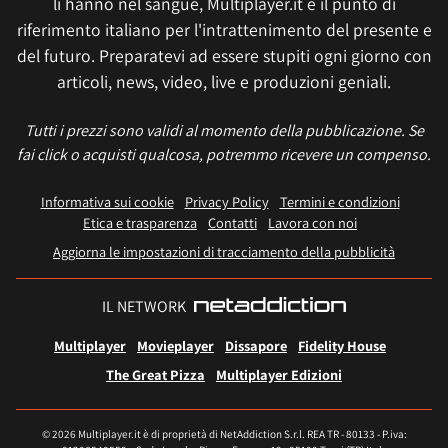
li hanno nel sangue, Multiplayer.it è il punto di
riferimento italiano per l'intrattenimento del presente e
del futuro. Preparatevi ad essere stupiti ogni giorno con
articoli, news, video, live e produzioni geniali.
Tutti i prezzi sono validi al momento della pubblicazione. Se
fai click o acquisti qualcosa, potremmo ricevere un compenso.
Informativa sui cookie
Privacy Policy
Termini e condizioni
Etica e trasparenza
Contatti
Lavora con noi
Aggiorna le impostazioni di tracciamento della pubblicità
IL NETWORK
Multiplayer
Movieplayer
Dissapore
Fidelity House
The Great Pizza
Multiplayer Edizioni
© 2026 Multiplayer.it è di proprietà di NetAddiction S.r.l. REA TR - 80133 - P.iva: