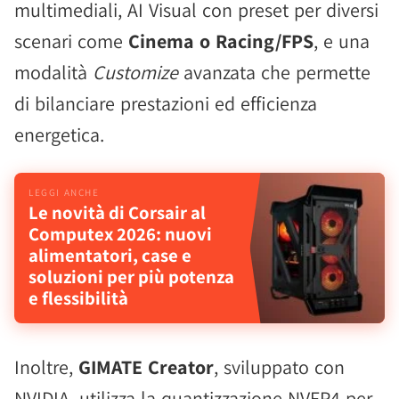
multimediali, AI Visual con preset per diversi
scenari come
Cinema o Racing/FPS
, e una
modalità
Customize
avanzata che permette
di bilanciare prestazioni ed efficienza
energetica.
Le novità di Corsair al
Computex 2026: nuovi
alimentatori, case e
soluzioni per più potenza
e flessibilità
Inoltre,
GIMATE Creator
, sviluppato con
NVIDIA, utilizza la quantizzazione NVFP4 per