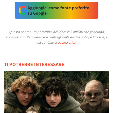
Aggiungici come fonte preferita
su Google
Questo contenuto potrebbe includere link affiliati che generano
commissioni.
Per conoscere i dettagli della nostra policy editoriale, è
disponibile la
pagina etica
.
TI POTREBBE INTERESSARE