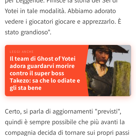
per Leggende. Finisce la storia dei Sei di
Yotei in tale modalità. Abbiamo adorato
vedere i giocatori giocare e apprezzarlo. È
stato grandioso".
Il team di Ghost of Yotei
adora guardarvi morire
contro il super boss
Takezo: sa che lo odiate e
gli sta bene
Certo, si parla di aggiornamenti "previsti",
quindi è sempre possibile che più avanti la
compagnia decida di tornare sui propri passi