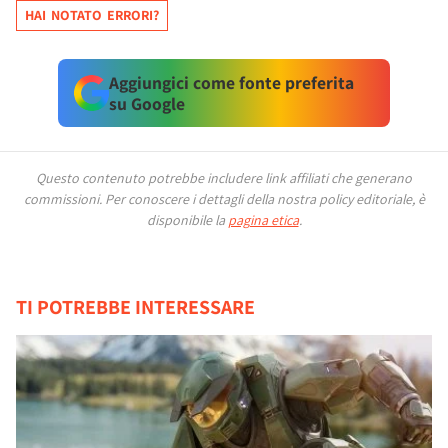
HAI NOTATO ERRORI?
Aggiungici come fonte preferita
su Google
Questo contenuto potrebbe includere link affiliati che generano
commissioni.
Per conoscere i dettagli della nostra policy editoriale, è
disponibile la
pagina etica
.
TI POTREBBE INTERESSARE