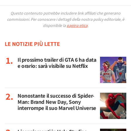
Questo contenuto potrebbe includere link affiliati che generano
commissioni.
Per conoscere i dettagli della nostra policy editoriale, è
disponibile la
pagina etica
.
LE NOTIZIE PIÙ LETTE
Il prossimo trailer di GTA 6 ha data
e orario: sarà visibile su Netflix
Nonostante il successo di Spider-
Man: Brand New Day, Sony
interrompe il suo Marvel Universe