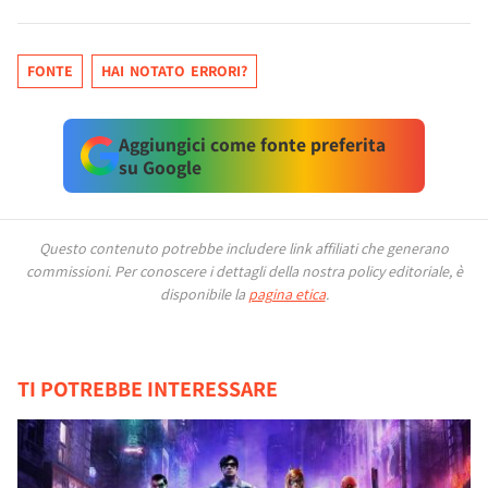
FONTE
HAI NOTATO ERRORI?
Aggiungici come fonte preferita
su Google
Questo contenuto potrebbe includere link affiliati che generano
commissioni.
Per conoscere i dettagli della nostra policy editoriale, è
disponibile la
pagina etica
.
TI POTREBBE INTERESSARE