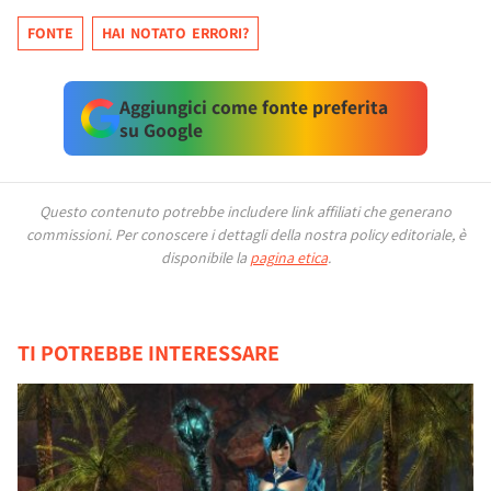
FONTE
HAI NOTATO ERRORI?
Aggiungici come fonte preferita
su Google
Questo contenuto potrebbe includere link affiliati che generano
commissioni.
Per conoscere i dettagli della nostra policy editoriale, è
disponibile la
pagina etica
.
TI POTREBBE INTERESSARE