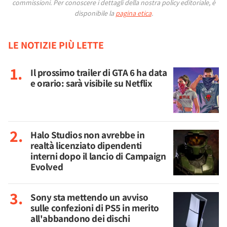
commissioni.
Per conoscere i dettagli della nostra policy editoriale, è
disponibile la
pagina etica
.
LE NOTIZIE PIÙ LETTE
Il prossimo trailer di GTA 6 ha data
e orario: sarà visibile su Netflix
Halo Studios non avrebbe in
realtà licenziato dipendenti
interni dopo il lancio di Campaign
Evolved
Sony sta mettendo un avviso
sulle confezioni di PS5 in merito
all'abbandono dei dischi