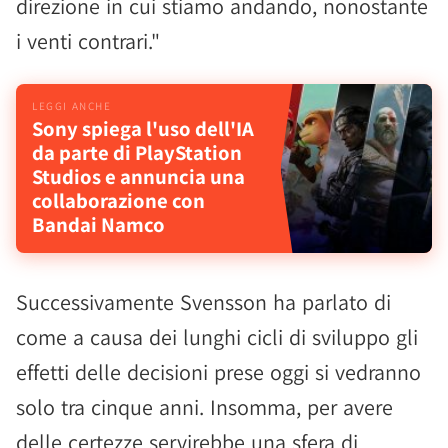
direzione in cui stiamo andando, nonostante
i venti contrari."
Sony spiega l'uso dell'IA
da parte di PlayStation
Studios e annuncia una
collaborazione con
Bandai Namco
Successivamente Svensson ha parlato di
come a causa dei lunghi cicli di sviluppo gli
effetti delle decisioni prese oggi si vedranno
solo tra cinque anni. Insomma, per avere
delle certezze servirebbe una sfera di