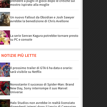
prendere a pugni in gioco dopo le critiche sul
mostro ispirato alla moglie
Un nuovo Fallout da Obsidian e Josh Sawyer
avrebbe la benedizione di Chris Avellone
La serie Senran Kagura potrebbe tornare presto
su PC e console
 NOTIZIE PIÙ LETTE
Il prossimo trailer di GTA 6 ha data e orario:
sarà visibile su Netflix
Nonostante il successo di Spider-Man: Brand
New Day, Sony interrompe il suo Marvel
Universe
Halo Studios non avrebbe in realtà licenziato
dipendenti interni dopo il lancio di Campaign