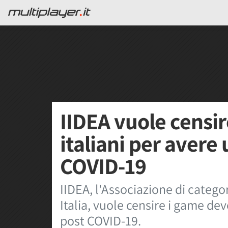
IIDEA vuole censi
italiani per avere
COVID-19
IIDEA, l'Associazione di categor
Italia, vuole censire i game de
post COVID-19.