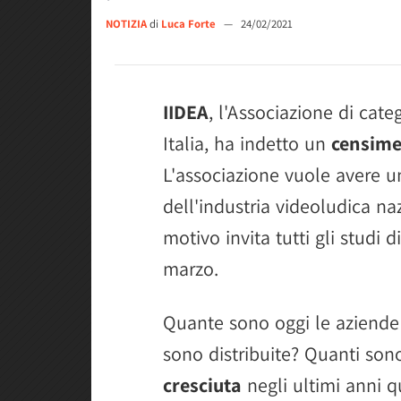
NOTIZIA
di
Luca Forte
—
24/02/2021
IIDEA
, l'Associazione di cate
Italia, ha indetto un
censim
L'associazione vuole avere u
dell'industria videoludica na
motivo invita tutti gli studi 
marzo.
Quante sono oggi le aziende
sono distribuite? Quanti son
cresciuta
negli ultimi anni q