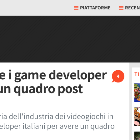
PIATTAFORME
RECEN
re i game developer
T
4
 un quadro post
ia dell'industria dei videogiochi in
veloper italiani per avere un quadro