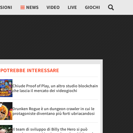
SIONI
NEWS
VIDEO
LIVE
GIOCHI
I POTREBBE INTERESSARE
Chiude Proof of Play, un altro studio blockchain
che lascia il mercato dei videogiochi
Drunken Rogue è un dungeon crawler in cui le
protagoniste diventano più forti ubriacandosi
Il team di sviluppo di Billy the Hero si può