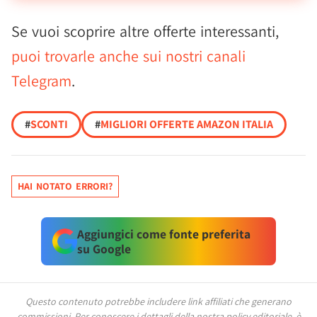
Se vuoi scoprire altre offerte interessanti,
puoi trovarle anche sui nostri canali
Telegram
.
#
SCONTI
#
MIGLIORI OFFERTE AMAZON ITALIA
HAI NOTATO ERRORI?
Aggiungici come fonte preferita
su Google
Questo contenuto potrebbe includere link affiliati che generano
commissioni.
Per conoscere i dettagli della nostra policy editoriale, è