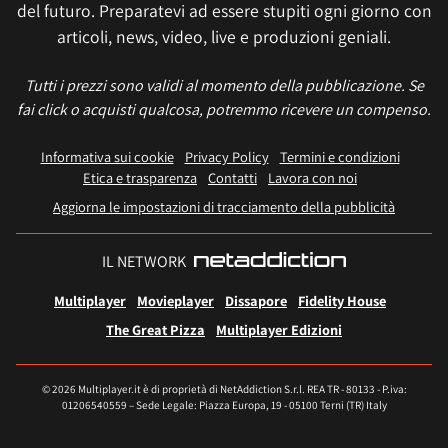
del futuro. Preparatevi ad essere stupiti ogni giorno con
articoli, news, video, live e produzioni geniali.
Tutti i prezzi sono validi al momento della pubblicazione. Se
fai click o acquisti qualcosa, potremmo ricevere un compenso.
Informativa sui cookie
Privacy Policy
Termini e condizioni
Etica e trasparenza
Contatti
Lavora con noi
Aggiorna le impostazioni di tracciamento della pubblicità
IL NETWORK
Multiplayer
Movieplayer
Dissapore
Fidelity House
The Great Pizza
Multiplayer Edizioni
© 2026 Multiplayer.it è di proprietà di NetAddiction S.r.l. REA TR - 80133 - P.iva:
01206540559 – Sede Legale: Piazza Europa, 19 - 05100 Terni (TR) Italy