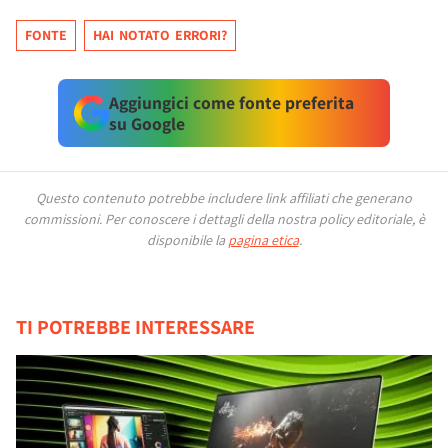
FONTE
HAI NOTATO ERRORI?
Aggiungici come fonte preferita
su Google
Questo contenuto potrebbe includere link affiliati che generano
commissioni.
Per conoscere i dettagli della nostra policy editoriale, è
disponibile la
pagina etica
.
TI POTREBBE INTERESSARE