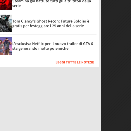
Steam ha già battuto tutti gli altri titoli della
serie
Tom Clancy's Ghost Recon: Future Soldier è
gratis per festeggiare i 25 anni della serie
L'esclusiva Netflix per il nuovo trailer di GTA 6
sta generando molte polemiche
LEGGI TUTTE LE NOTIZIE