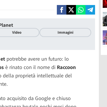
Planet
Video
Immagini
net
potrebbe avere un futuro: lo
os
è rinato con il nome di
Raccoon
 della proprietà intellettuale del
nte.
tato acquisito da Google e chiuso
bbastanza brutale pochi mesi dopo