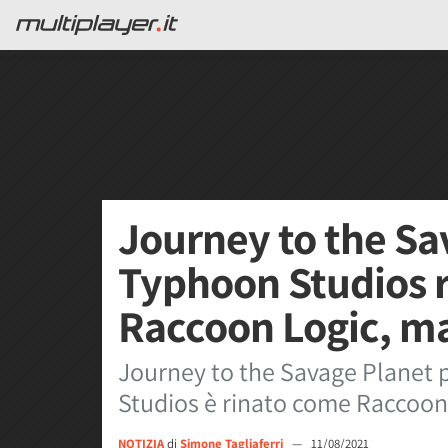
Journey to the Sa
Typhoon Studios 
Raccoon Logic, m
Journey to the Savage Planet 
Studios è rinato come Raccoon L
NOTIZIA
di
Simone Tagliaferri
—
11/08/2021