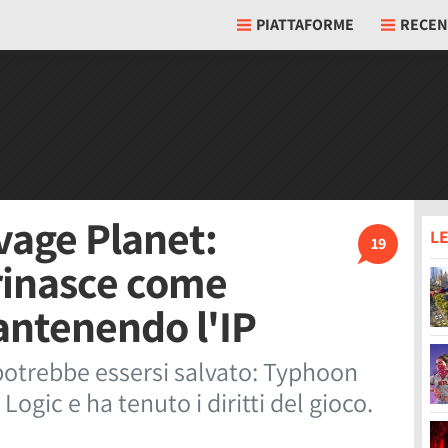
PIATTAFORME
RECEN
vage Planet:
LE
19
rinasce come
antenendo l'IP
potrebbe essersi salvato: Typhoon
ogic e ha tenuto i diritti del gioco.