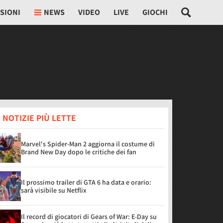
SIONI
NEWS
VIDEO
LIVE
GIOCHI
 NOTIZIE PIÙ LETTE
Marvel's Spider-Man 2 aggiorna il costume di
Brand New Day dopo le critiche dei fan
Il prossimo trailer di GTA 6 ha data e orario:
sarà visibile su Netflix
Il record di giocatori di Gears of War: E-Day su