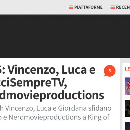
PIATTAFORME
RECEN
5: Vincenzo, Luca e
LE
5
cciSempreTV,
rdmovieproductions
h Vincenzo, Luca e Giordana sfidano
o e Nerdmovieproductions a King of