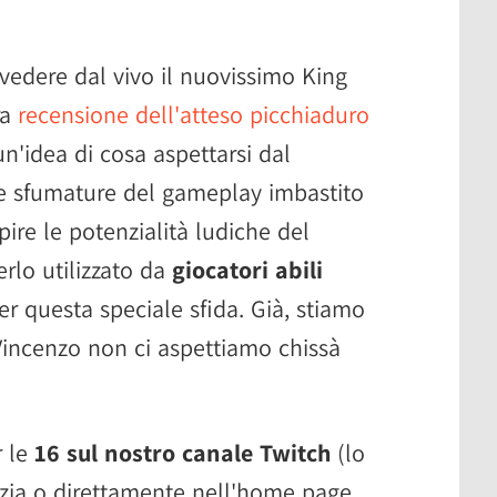
vedere dal vivo il nuovissimo King
ra
recensione dell'atteso picchiaduro
un'idea di cosa aspettarsi dal
e sfumature del gameplay imbastito
re le potenzialità ludiche del
rlo utilizzato da
giocatori abili
per questa speciale sfida. Già, stiamo
Vincenzo non ci aspettiamo chissà
r le
16 sul nostro canale Twitch
(lo
izia o direttamente nell'home page