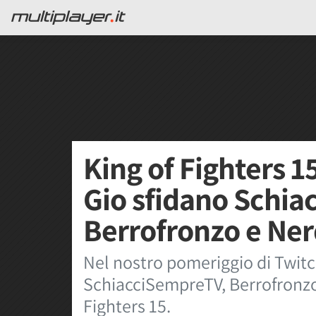
King of Fighters 1
Gio sfidano Schia
Berrofronzo e Ne
Nel nostro pomeriggio di Twitc
SchiacciSempreTV, Berrofronz
Fighters 15.