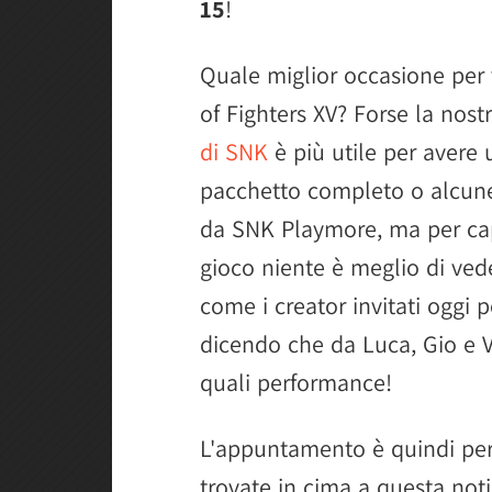
15
!
Quale miglior occasione per 
of Fighters XV? Forse la nost
di SNK
è più utile per avere 
pacchetto completo o alcun
da SNK Playmore, ma per capi
gioco niente è meglio di vede
come i creator invitati oggi 
dicendo che da Luca, Gio e 
quali performance!
L'appuntamento è quindi pe
trovate in cima a questa not