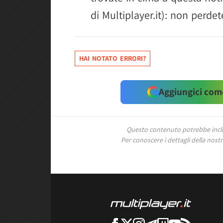
di Multiplayer.it): non perdet
HAI NOTATO ERRORI?
Aggiungici come
Questo contenuto potrebbe includ
Per conoscere i dettagli della nostra