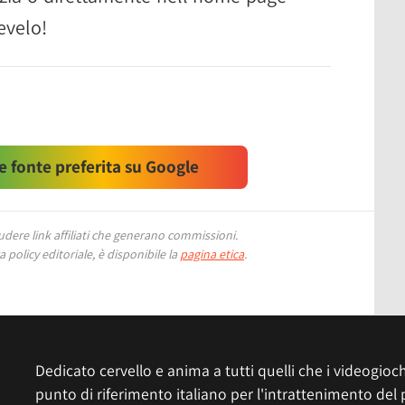
evelo!
 fonte preferita su Google
ere link affiliati che generano commissioni.
 policy editoriale, è disponibile la
pagina etica
.
Dedicato cervello e anima a tutti quelli che i videogiochi
punto di riferimento italiano per l'intrattenimento del 