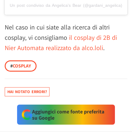
Un post condiviso da Angelica's Bear (@gardani_angelica)
Nel caso in cui siate alla ricerca di altri
cosplay, vi consigliamo
il cosplay di 2B di
Nier Automata realizzato da alco.loli
.
#
COSPLAY
HAI NOTATO ERRORI?
Aggiungici come fonte preferita
su Google