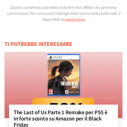
Questo contenuto potrebbe includere link affiliati che generano
commissioni.
Per conoscere i dettagli della nostra policy editoriale, è
disponibile la
pagina etica
.
TI POTREBBE INTERESSARE
The Last of Us Parte 1 Remake per PS5 è 
in forte sconto su Amazon per il Black 
Friday