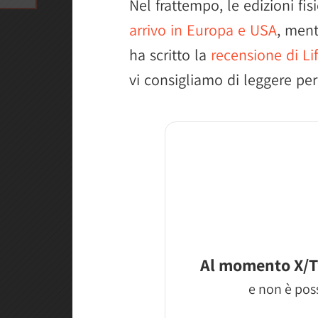
Nel frattempo, le edizioni fis
arrivo in Europa e USA
, ment
ha scritto la
recensione di Lif
vi consigliamo di leggere per 
Al momento X/T
e non è poss