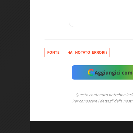
FONTE
HAI NOTATO ERRORI?
Aggiungici come
Questo contenuto potrebbe includ
Per conoscere i dettagli della nostra