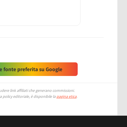
 fonte preferita su Google
ere link affiliati che generano commissioni.
 policy editoriale, è disponibile la
pagina etica
.