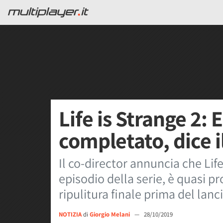
Life is Strange 2: 
completato, dice i
Il co-director annuncia che Life
episodio della serie, è quasi p
ripulitura finale prima del lanc
NOTIZIA
di
Giorgio Melani
—
28/10/2019