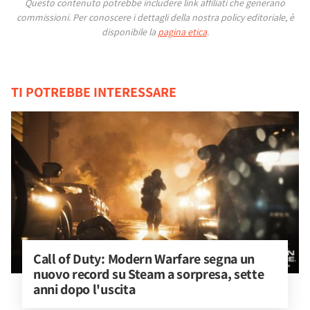
Questo contenuto potrebbe includere link affiliati che generano
commissioni.
Per conoscere i dettagli della nostra policy editoriale, è
disponibile la
pagina etica
.
TI POTREBBE INTERESSARE
Call of Duty: Modern Warfare segna un 
nuovo record su Steam a sorpresa, sette 
anni dopo l'uscita