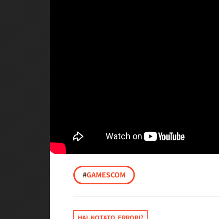
#
GAMESCOM
HAI NOTATO ERRORI?