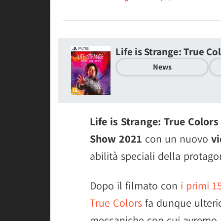
Life is Strange: True Co
News
Life is Strange: True Colors
Show 2021
con un nuovo
v
abilità speciali della protago
Dopo il filmato con
i primi 1
True Colors
fa dunque ulteri
meccaniche con cui avremo a