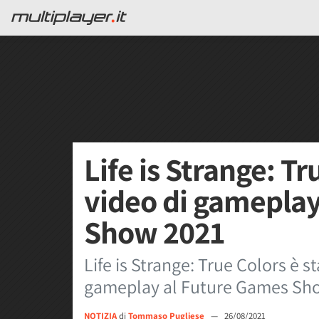
Life is Strange: T
video di gamepla
Show 2021
Life is Strange: True Colors è 
gameplay al Future Games Sho
NOTIZIA
di
Tommaso Pugliese
—
26/08/2021