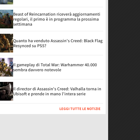
Beast of Reincarnation riceverà aggiornamenti
regolari, il primo è in programma la prossima
settimana
Quanto ha venduto Assassin's Creed: Black Flag
Resynced su PS5?
Il gameplay di Total War: Warhammer 40.000
sembra davvero notevole
Il director di Assassin's Creed: Valhalla torna in
Ubisoft e prende in mano l'intera serie
LEGGI TUTTE LE NOTIZIE