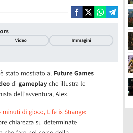
lors
Video
Immagini
è stato mostrato al
Future Games
ideo
di
gameplay
che illustra le
nista dell'avventura, Alex.
5 minuti di gioco, Life is Strange:
ore chiarezza su determinate
 che fare nel corso della