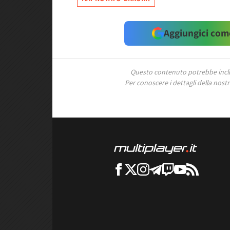
Aggiungici come
Questo contenuto potrebbe includ
Per conoscere i dettagli della nostra