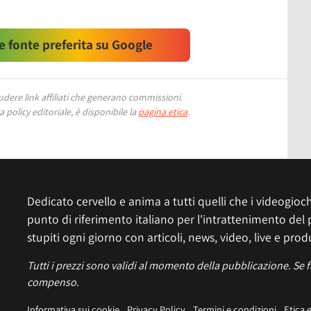
 fonte preferita su Google
ere link affiliati che generano commissioni.
 policy editoriale, è disponibile la
pagina etica
.
Dedicato cervello e anima a tutti quelli che i videogiochi
punto di riferimento italiano per l'intrattenimento del 
stupiti ogni giorno con articoli, news, video, live e prod
Tutti i prezzi sono validi al momento della pubblicazione. Se 
compenso.
Informativa sui cookie
Privacy Policy
Termini e condizioni
Etica 