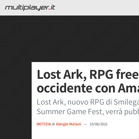
Lost Ark, RPG free-
occidente con Ama
Lost Ark, nuovo RPG di Smilegate
Summer Game Fest, verrà pubb
NOTIZIA
di
Giorgio Melani
—
10/06/2021