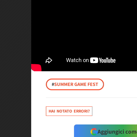
#
SUMMER GAME FEST
HAI NOTATO ERRORI?
Aggiungici come