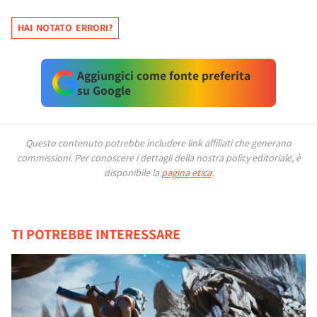
HAI NOTATO ERRORI?
Aggiungici come fonte preferita
su Google
Questo contenuto potrebbe includere link affiliati che generano
commissioni.
Per conoscere i dettagli della nostra policy editoriale, è
disponibile la
pagina etica
.
TI POTREBBE INTERESSARE