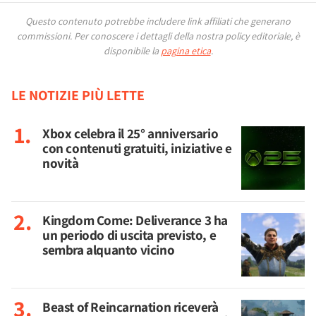
Questo contenuto potrebbe includere link affiliati che generano
commissioni.
Per conoscere i dettagli della nostra policy editoriale, è
disponibile la
pagina etica
.
LE NOTIZIE PIÙ LETTE
Xbox celebra il 25° anniversario
con contenuti gratuiti, iniziative e
novità
Kingdom Come: Deliverance 3 ha
un periodo di uscita previsto, e
sembra alquanto vicino
Beast of Reincarnation riceverà