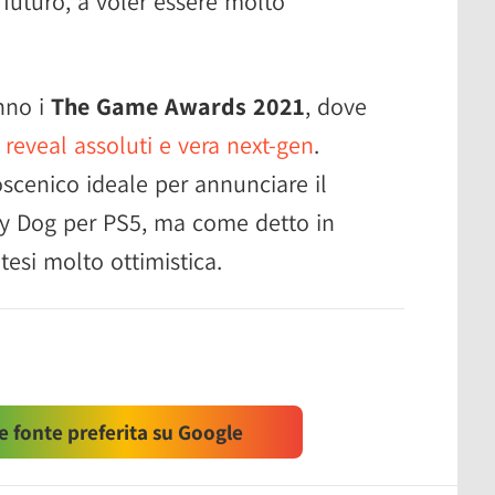
 futuro, a voler essere molto
nno i
The Game Awards 2021
, dove
 reveal assoluti e vera next-gen
.
oscenico ideale per annunciare il
y Dog per PS5, ma come detto in
tesi molto ottimistica.
 fonte preferita su Google