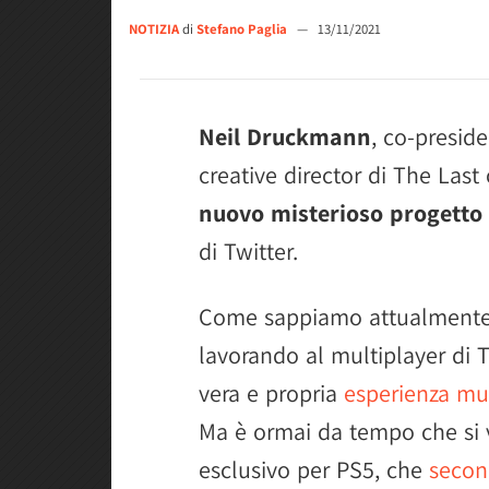
NOTIZIA
di
Stefano Paglia
—
13/11/2021
Neil Druckmann
, co-presid
creative director di The Last
nuovo misterioso progetto 
di Twitter.
Come sappiamo attualmente 
lavorando al multiplayer di T
vera e propria
esperienza mu
Ma è ormai da tempo che si v
esclusivo per PS5, che
secon