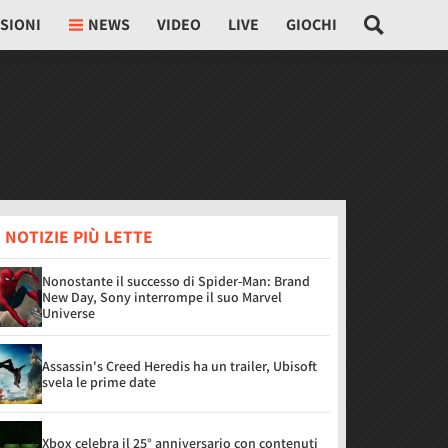
SIONI
NEWS
VIDEO
LIVE
GIOCHI
 NOTIZIE PIÙ LETTE
Nonostante il successo di Spider-Man: Brand
New Day, Sony interrompe il suo Marvel
Universe
Assassin's Creed Heredis ha un trailer, Ubisoft
svela le prime date
Xbox celebra il 25° anniversario con contenuti