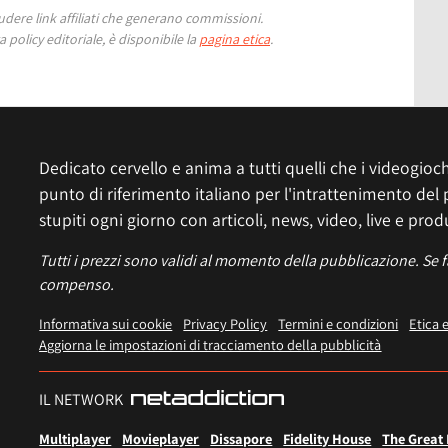
ere link affiliati che generano commissioni.
 policy editoriale, è disponibile la
pagina etica
.
Dedicato cervello e anima a tutti quelli che i videogiochi
punto di riferimento italiano per l'intrattenimento del 
stupiti ogni giorno con articoli, news, video, live e prod
Tutti i prezzi sono validi al momento della pubblicazione. Se 
compenso.
Informativa sui cookie
Privacy Policy
Termini e condizioni
Etica 
Aggiorna le impostazioni di tracciamento della pubblicità
IL NETWORK
Multiplayer
Movieplayer
Dissapore
Fidelity House
The Great